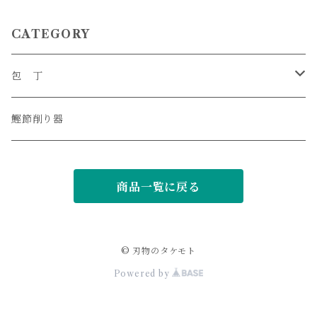
CATEGORY
包 丁
三徳
鰹節削り器
ペティ
商品一覧に戻る
出刃
刺身
© 刃物のタケモト
Powered by