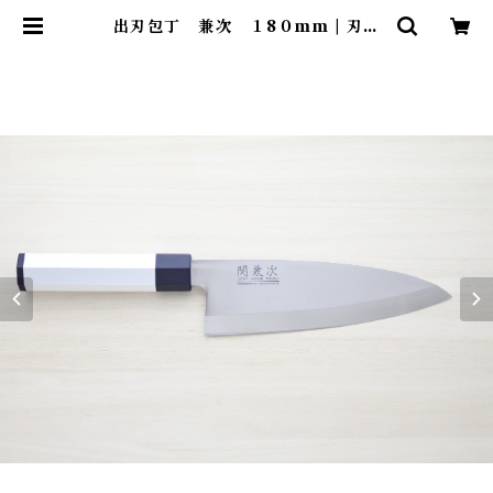
出刃包丁 兼次 １8０mm | 刃物
のタケモト