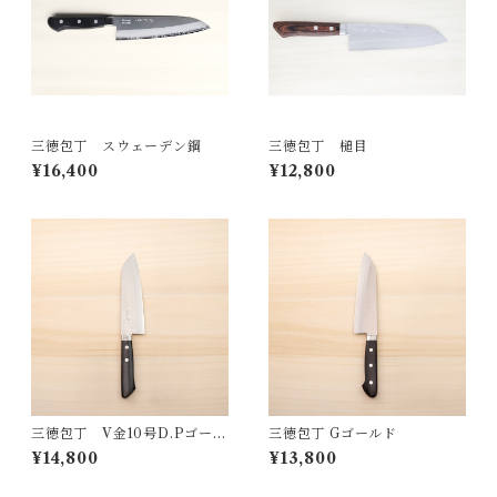
三徳包丁 スウェーデン鋼
三徳包丁 槌目
¥16,400
¥12,800
三徳包丁 V金10号D.Pゴール
三徳包丁 Gゴールド
ド
¥14,800
¥13,800